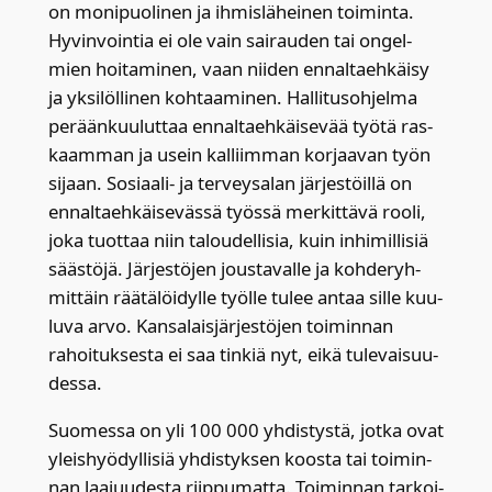
on moni­puo­li­nen ja ihmis­lä­hei­nen toi­min­ta.
Hyvin­voin­tia ei ole vain sai­rau­den tai ongel­
mien hoi­ta­mi­nen, vaan nii­den ennal­taeh­käi­sy
ja yksi­löl­li­nen koh­taa­mi­nen. Hal­li­tus­oh­jel­ma
perään­kuu­lut­taa ennal­taeh­käi­se­vää työ­tä ras­
kaam­man ja usein kal­liim­man kor­jaa­van työn
sijaan. Sosi­aa­li- ja ter­vey­sa­lan jär­jes­töil­lä on
ennal­taeh­käi­se­väs­sä työs­sä mer­kit­tä­vä roo­li,
joka tuot­taa niin talou­del­li­sia, kuin inhi­mil­li­siä
sääs­tö­jä. Jär­jes­tö­jen jous­ta­val­le ja koh­de­ryh­
mit­täin rää­tä­löi­dyl­le työl­le tulee antaa sil­le kuu­
lu­va arvo. Kan­sa­lais­jär­jes­tö­jen toi­min­nan
rahoi­tuk­ses­ta ei saa tin­kiä nyt, eikä tule­vai­suu­
des­sa.
Suo­mes­sa on yli 100 000 yhdis­tys­tä, jot­ka ovat
yleis­hyö­dyl­li­siä yhdis­tyk­sen koos­ta tai toi­min­
nan laa­juu­des­ta riip­pu­mat­ta. Toi­min­nan tar­koi­