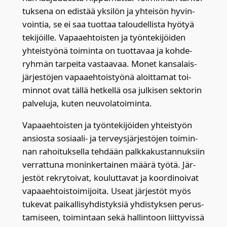
tuk­se­na on edis­tää yksi­lön ja yhtei­sön hyvin­
voin­tia, se ei saa tuot­taa talou­del­lis­ta hyö­tyä
teki­jöil­le. Vapaa­eh­tois­ten ja työn­te­ki­jöi­den
yhteis­työ­nä toi­min­ta on tuot­ta­vaa ja koh­de­
ryh­män tar­pei­ta vas­taa­vaa. Monet kan­sa­lais­
jär­jes­tö­jen vapaa­eh­tois­työ­nä aloit­ta­mat toi­
min­not ovat täl­lä het­kel­lä osa jul­ki­sen sek­to­rin
pal­ve­lu­ja, kuten neu­vo­la­toi­min­ta.
Vapaa­eh­tois­ten ja työn­te­ki­jöi­den yhteis­työn
ansios­ta sosi­aa­li- ja ter­veys­jär­jes­tö­jen toi­min­
nan rahoi­tuk­sel­la teh­dään palk­ka­kus­tan­nuk­siin
ver­rat­tu­na monin­ker­tai­nen mää­rä työ­tä. Jär­
jes­töt rek­ry­toi­vat, kou­lut­ta­vat ja koor­di­noi­vat
vapaa­eh­tois­toi­mi­joi­ta. Useat jär­jes­töt myös
tuke­vat pai­kal­li­syh­dis­tyk­siä yhdis­tyk­sen perus­
ta­mi­seen, toi­min­taan sekä hal­lin­toon liit­ty­vis­sä