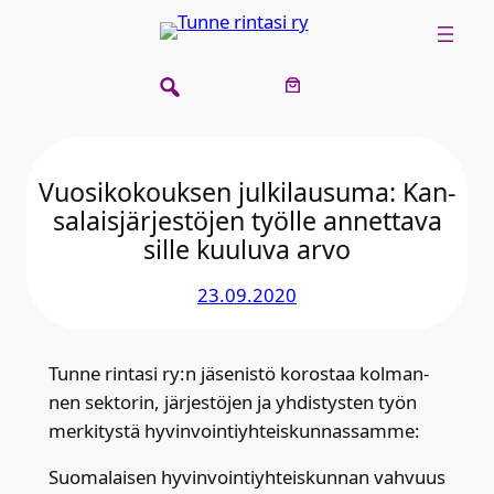
Siirry
sisältöön
Vuo­si­ko­kouk­sen jul­ki­lausu­ma: Kan­
sa­lais­jär­jes­tö­jen työl­le annet­ta­va
sil­le kuu­lu­va arvo
23.09.2020
Tun­ne rin­ta­si ry:n jäse­nis­tö koros­taa kol­man­
nen sek­to­rin, jär­jes­tö­jen ja yhdis­tys­ten työn
mer­ki­tys­tä hyvin­voin­tiyh­teis­kun­nas­sam­me:
Suo­ma­lai­sen hyvin­voin­tiyh­teis­kun­nan vah­vuus