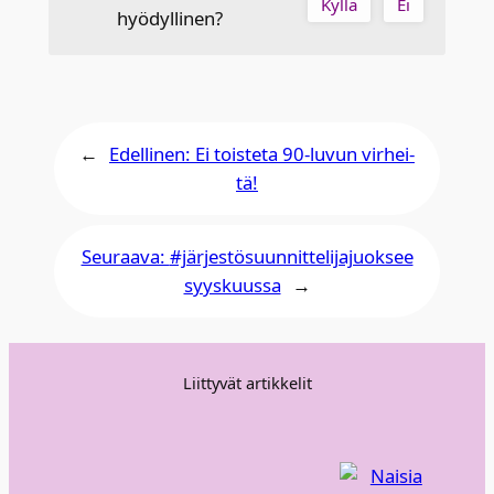
Kyllä
Ei
hyödyllinen?
←
Edellinen:
Ei tois­te­ta 90-luvun vir­hei­
tä!
Seuraava:
#jär­jes­tö­suun­nit­te­li­ja­juok­see
syys­kuus­sa
→
Liittyvät artikkelit