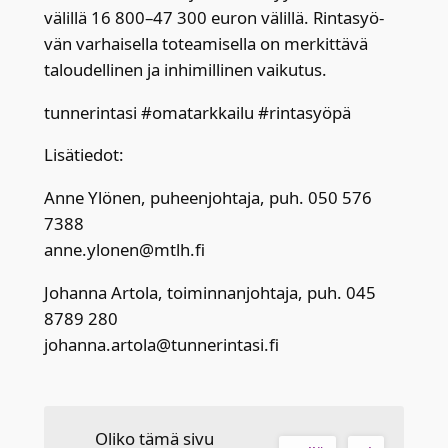
välil­lä 16 800–47 300 euron välil­lä. Rin­ta­syö­
vän var­hai­sel­la totea­mi­sel­la on mer­kit­tä­vä
talou­del­li­nen ja inhi­mil­li­nen vai­ku­tus.
tun­ne­rin­ta­si #oma­tark­kai­lu #rin­ta­syö­pä
Lisä­tie­dot:
Anne Ylö­nen, puheen­joh­ta­ja, puh. 050 576
7388
anne.ylonen@mtlh.fi
Johan­na Arto­la, toi­min­nan­joh­ta­ja, puh. 045
8789 280
johanna.artola@tunnerintasi.fi
Oliko tämä sivu