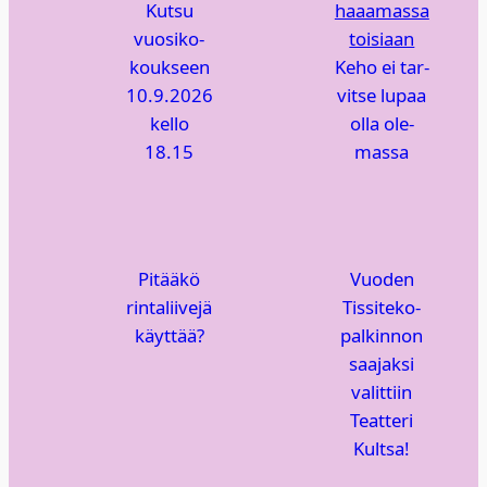
Kut­su
vuo­si­ko­
kouk­seen
Keho ei tar­
10.9.2026
vit­se lupaa
kel­lo
olla ole­
18.15
mas­sa
Pitää­kö
Vuo­den
rin­ta­lii­ve­jä
Tis­si­te­ko-
käyt­tää?
pal­kin­non
saa­jak­si
valit­tiin
Teat­te­ri
Kult­sa!