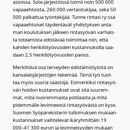
asiois­sa. Sote-jär­jes­töis­sä toi­mii noin 500 000
vapaa­eh­tois­ta, 260 000 ver­tais­tu­ki­jaa, sekä 50
000 pal­kat­tua työn­te­ki­jää. Tun­ne rin­ta­si ry:ssä
vapaa­eh­toi­set täy­den­tä­vät yhdis­tyk­sen anta­
man kou­lu­tuk­sen jäl­keen rin­ta­syö­vän var­hais­
ta totea­mis­ta edis­tä­vää toi­min­taa niin, että
kah­den hen­ki­lö­työ­vuo­den kus­tan­nuk­sil­la saa­
daan 2,5 hen­ki­lö­työ­vuo­den panos.
Mer­kit­tä­vä osa ter­vey­den edis­tä­mis­työs­tä on
kan­sa­lais­jär­jes­tö­jen teke­mää. Tämä työ tuot­
taa myös suo­ria sääs­tö­jä. Esi­mer­kik­si rin­ta­syö­
vän hoi­don kus­tan­nuk­set ovat sitä suu­rem­
mat, mitä nuo­rem­mas­ta poti­laas­ta ja mitä
pidem­mäl­le levin­nees­tä rin­ta­syö­väs­tä on kyse.
Suo­men Syö­pä­re­kis­te­rin tut­ki­muk­sen mukaan
kus­tan­nuk­set vaih­te­le­vat ikä­ryh­mit­täin 19
000–41 300 euron ja levin­nei­syy­den mukaan