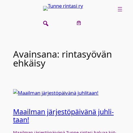
Siirry
sisältöön
Avainsana:
rintasyövän
ehkäisy
Maa­il­man jär­jes­tö­päi­vä­nä juh­li­
taan!
Maa­il­man jär­jes­tö­päi­vä­nä Tun­ne rin­ta­si halu­aa kiit­