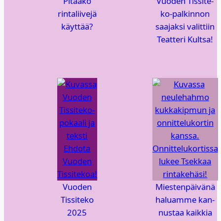
Pitää­kö
Vuo­den Tis­si­te­
rin­ta­lii­ve­jä
ko-pal­kin­non
käyt­tää?
saa­jak­si valit­tiin
Teat­te­ri Kult­sa!
Vuo­den
Mies­ten­päi­vä­nä
Tis­si­te­ko
haluam­me kan­
2025
nus­taa kaik­kia