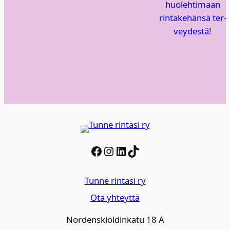
huo­leh­ti­maan
rin­ta­ke­hän­sä ter­
vey­des­tä!
Facebook
Instagram
LinkedIn
TikTok
Tunne rintasi ry
Ota yhteyttä
Nordenskiöldinkatu 18 A