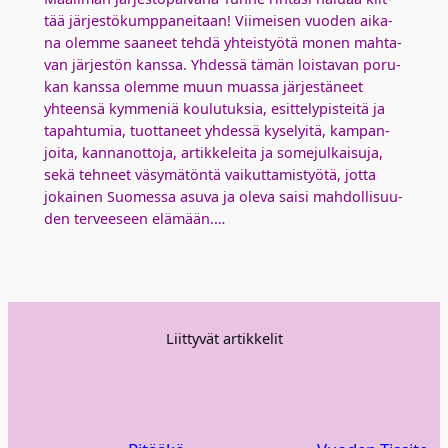
tää jär­jes­tö­kump­pa­nei­taan! Vii­mei­sen vuo­den aika­
na olem­me saa­neet teh­dä yhteis­työ­tä monen mah­ta­
van jär­jes­tön kans­sa. Yhdes­sä tämän lois­ta­van poru­
kan kans­sa olem­me muun muas­sa jär­jes­tä­neet
yhteen­sä kym­me­niä kou­lu­tuk­sia, esit­te­ly­pis­tei­tä ja
tapah­tu­mia, tuot­ta­neet yhdes­sä kyse­lyi­tä, kam­pan­
joi­ta, kan­nan­ot­to­ja, artik­ke­lei­ta ja some­jul­kai­su­ja,
sekä teh­neet väsy­mä­tön­tä vai­kut­ta­mis­työ­tä, jot­ta
jokai­nen Suo­mes­sa asu­va ja ole­va sai­si mah­dol­li­suu­
den ter­vee­seen elä­mään.…
Liittyvät artikkelit