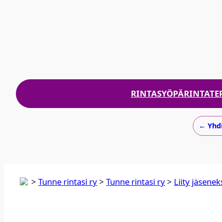
RINTASYÖPÄ
RINTATE
← Yhdi
>
Tunne rintasi ry
>
Tun­ne rin­ta­si ry
>
Lii­ty jäse­nek­