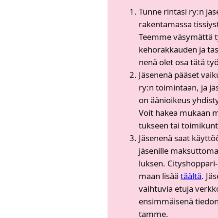
Tun­ne rin­ta­si ry:n j
raken­ta­mas­sa tis­siys­t
Teem­me väsy­mät­tä työ
keho­rak­kau­den ja tas
ne­nä olet osa tätä työ­
Jäse­ne­nä pää­set vai­k
ry:n toi­min­taan, ja jäs
on äänioi­keus yhdis­t
Voit hakea mukaan myö
tuk­seen tai toi­mi­kun­ti
Jäse­ne­nä saat käyt­töö
jäse­nil­le mak­sut­to­m
luk­sen. Citys­hop­pa­ri
maan lisää
tääl­tä
. Jä
vaih­tu­via etu­ja verk
ensim­mäi­se­nä tie­don 
tam­me.​