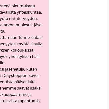
äse­ne­nä olet muka­na
ä­väl­lis­tä yhteis­kun­taa.
­tä rin­ta­ter­vey­den,
a-arvon puo­les­ta. Jäse­
tä.​
ut­ta­maan Tun­ne rin­ta­si
e­nyy­te­si myö­tä sinul­la
yk­sen kokouk­sis­sa.
s yhdis­tyk­sen hal­li­
in. ​
­si jäse­ne­tu­ja, kuten
an Citys­hop­pa­ri-sovel­
-eduis­ta pää­set luke­
se­nem­me saa­vat lisäk­si
­ko­kaup­paam­me ja
tule­vis­ta tapah­tu­mis­