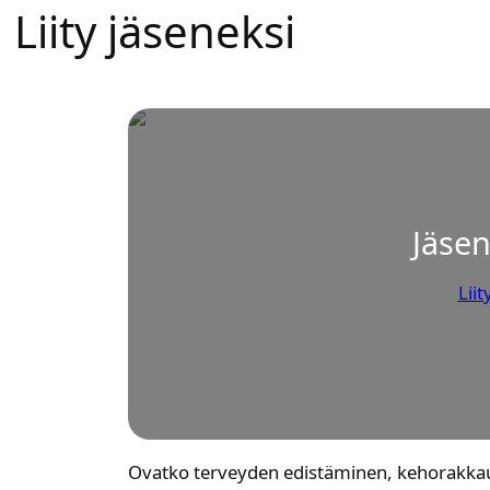
Lii­ty jäse­nek­si
Jäse­
Lii­t
Ovat­ko ter­vey­den edis­tä­mi­nen, keho­rak­kau