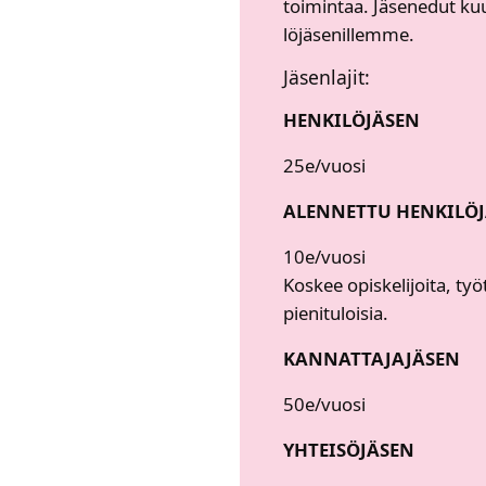
toi­min­taa. Jäse­ne­dut kuu­
lö­jä­se­nil­lem­me.
Jäsen­la­jit:​
HEN­KI­LÖ­JÄ­SEN
25e/vuosi​
ALEN­NET­TU HEN­KI­LÖ­
10e/vuosi​
Kos­kee opis­ke­li­joi­ta, ty
pie­ni­tu­loi­sia.​
KAN­NAT­TA­JA­JÄ­SEN
50e/vuosi​
YHTEI­SÖ­JÄ­SEN