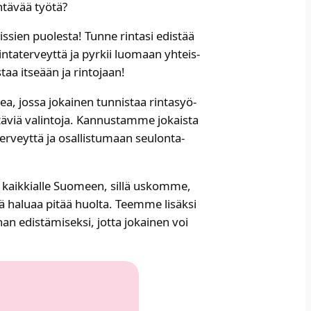
tä­vää työ­tä?​
s­sien puo­les­ta! Tun­ne rin­ta­si edis­tää
rin­ta­ter­veyt­tä ja pyr­kii luo­maan yhteis­
aa itse­ään ja rin­to­jaan! ​
, jos­sa jokai­nen tun­nis­taa rin­ta­syö­
ä­viä valin­to­ja. Kan­nus­tam­me jokais­ta
er­veyt­tä ja osal­lis­tu­maan seu­lon­ta­
 kaik­kial­le Suo­meen, sil­lä uskom­me,
tä halu­aa pitää huol­ta. Teem­me lisäk­si
han edis­tä­mi­sek­si, jot­ta jokai­nen voi