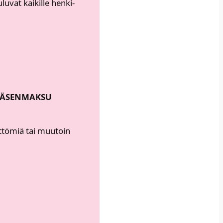
lu­vat kai­kil­le hen­ki­
JÄ­SEN­MAK­SU
öt­tö­miä tai muu­toin