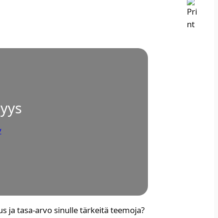
nyys
y
s ja tasa-arvo sinul­le tär­kei­tä tee­mo­ja?