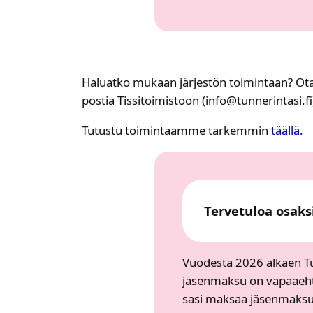
Haluat­ko mukaan jär­jes­tön toi­min­taan? Ota 
pos­tia Tis­si­toi­mis­toon (info@tunnerintasi.fi)
Tutus­tu toi­min­taam­me tar­kem­min
tääl­lä.
Ter­ve­tu­loa osak­si
Vuo­des­ta 2026 alkaen Tun
jäsen­mak­su on vapaa­eh­t
sa­si mak­saa jäsen­mak­su