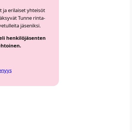
 ja eri­lai­set yhtei­söt
äk­sy­vät Tun­ne rin­ta­
tul­lei­ta jäse­nik­si.​
li hen­ki­lö­jä­sen­ten
h­toi­nen.
e­nyys