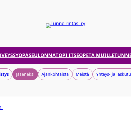
RVEYS
SYÖPÄSEULONNAT
OPI ITSE
OPETA MUILLE
TUNNE
stys
Jäseneksi
Ajankohtaista
Meistä
Yhteys- ja laskutu
si