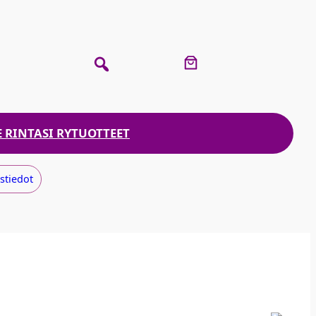
 RINTASI RY
TUOTTEET
stiedot​