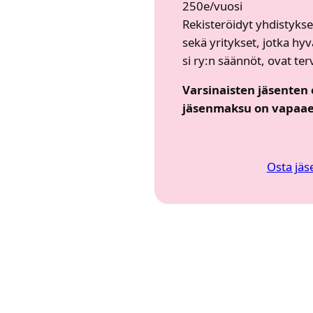
250e/vuosi​
Rekis­te­röi­dyt yhdis­tyk­set
sekä yri­tyk­set, jot­ka hyv
si ry:n sään­nöt, ovat ter­ve­
Var­si­nais­ten jäsen­ten e
jäsen­mak­su on vapaa­e
Osta jäs