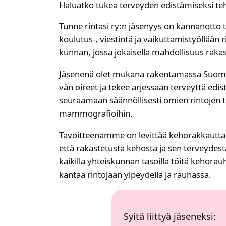
Haluat­ko tukea ter­vey­den edis­tä­mi­sek­si teh­
Tun­ne rin­ta­si ry:n jäse­nyys on kan­nan­ot­to ti
koulutus‑, vies­tin­tä ja vai­kut­ta­mis­työl­lään 
kun­nan, jos­sa jokai­sel­la mah­dol­li­suus rakas­t
Jäse­ne­nä olet muka­na raken­ta­mas­sa Suo­mea
vän oireet ja tekee arjes­saan ter­veyt­tä edis­t
seu­raa­maan sään­nöl­li­ses­ti omien rin­to­jen t
mam­mo­gra­fioi­hin.​
Tavoit­tee­nam­me on levit­tää keho­rak­kaut­ta
että rakas­te­tus­ta kehos­ta ja sen ter­vey­des­
kai­kil­la yhteis­kun­nan tasoil­la töi­tä keho­rau­
kan­taa rin­to­jaan ylpey­del­lä ja rau­has­sa. ​
Syi­tä liit­tyä jäse­nek­si:​