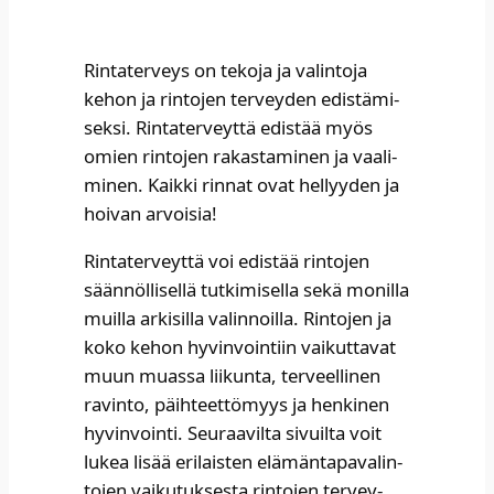
Rin­ta­ter­veys on teko­ja ja valin­to­ja
kehon ja rin­to­jen ter­vey­den edis­tä­mi­
sek­si. Rin­ta­ter­veyt­tä edis­tää myös
omien rin­to­jen rakas­ta­mi­nen ja vaa­li­
mi­nen. Kaik­ki rin­nat ovat hel­lyy­den ja
hoi­van arvoi­sia! ​
Rin­ta­ter­veyt­tä voi edis­tää rin­to­jen
sään­nöl­li­sel­lä tut­ki­mi­sel­la sekä monil­la
muil­la arki­sil­la valin­noil­la. Rin­to­jen ja
koko kehon hyvin­voin­tiin vai­kut­ta­vat
muun muas­sa lii­kun­ta, ter­veel­li­nen
ravin­to, päih­teet­tö­myys ja hen­ki­nen
hyvin­voin­ti. Seu­raa­vil­ta sivuil­ta voit
lukea lisää eri­lais­ten elä­män­ta­pa­va­lin­
to­jen vai­ku­tuk­ses­ta rin­to­jen ter­vey­