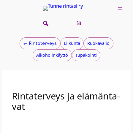
Liikunta
Ruokavalio
← Rin­ta­ter­veys
Alkoholinkäyttö
Tupakointi
Rin­ta­ter­veys ja elä­män­ta­
vat