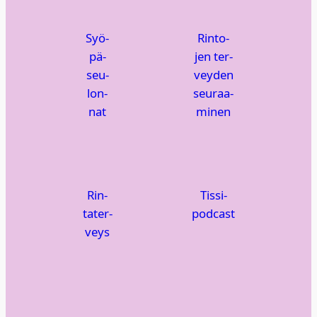
Syö­
Rin­to­
pä­
jen ter­
seu­
vey­den
lon­
seu­raa­
nat
mi­nen
Rin­
Tis­si­
ta­ter­
podcast
veys