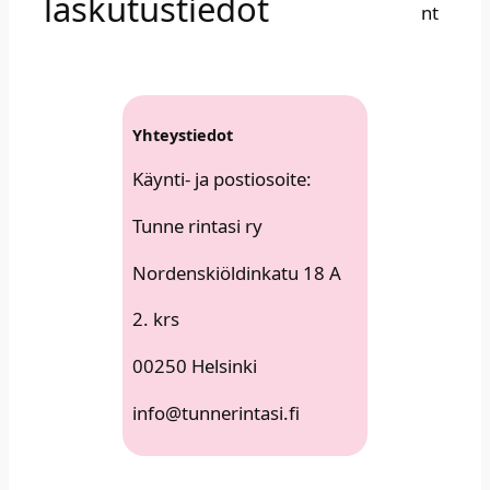
laskutustiedot​
Yhteys­tie­dot
Käyn­ti- ja pos­tio­soi­te:​
Tun­ne rin­ta­si ry​
Nor­dens­kiöl­din­ka­tu 18 A
2. krs​
00250 Helsinki​
info@tunnerintasi.fi​