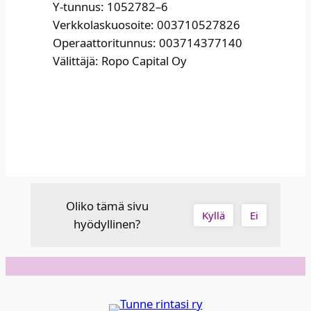
Y‑tunnus: 1052782–6​
Verk­ko­las­kuo­soi­te: 003710527826​
Ope­raat­to­ri­tun­nus: 003714377140​
Välit­tä­jä: Ropo Capi­tal Oy​
Oliko tämä sivu
Kyllä
Ei
hyödyllinen?