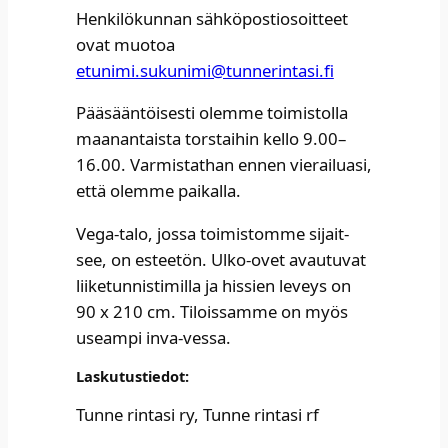
Hen­ki­lö­kun­nan säh­kö­pos­tio­soit­teet
ovat muo­toa
etunimi.sukunimi@tunnerintasi.fi
Pää­sään­töi­ses­ti olem­me toi­mis­tol­la
maa­nan­tais­ta tors­tai­hin kel­lo 9.00–
16.00. Var­mis­tat­han ennen vie­rai­lua­si,
että olem­me pai­kal­la.​
Vega-talo, jos­sa toi­mis­tom­me sijait­
see, on estee­tön. Ulko-ovet avau­tu­vat
lii­ke­tun­nis­ti­mil­la ja his­sien leveys on
90 x 210 cm. Tilois­sam­me on myös
useam­pi inva-ves­sa.​
Las­ku­tus­tie­dot:
Tun­ne rin­ta­si ry, Tun­ne rin­ta­si rf​