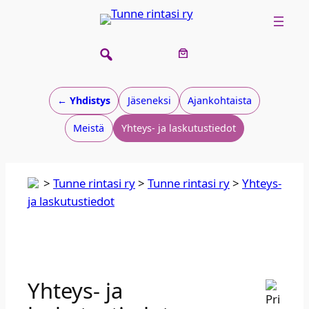
← Yhdistys
Jäseneksi
Ajankohtaista
Meistä
Yhteys- ja laskutustiedot​
>
Tunne rintasi ry
>
Tun­ne rin­ta­si ry
>
Yhteys-
ja laskutustiedot​
Yhteys- ja