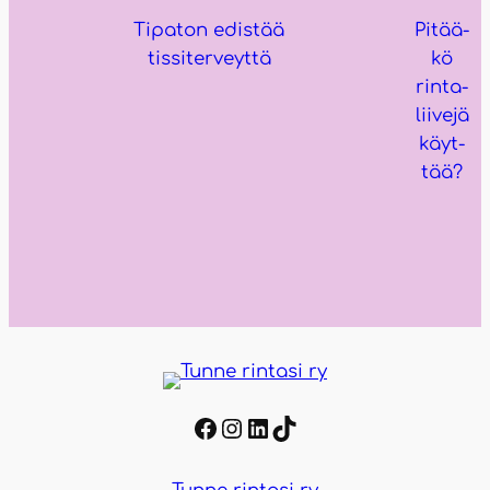
Tipa­ton edis­tää
Pitää­
tis­si­ter­veyt­tä
kö
rin­ta­
lii­ve­jä
käyt­
tää?
Facebook
Instagram
LinkedIn
TikTok