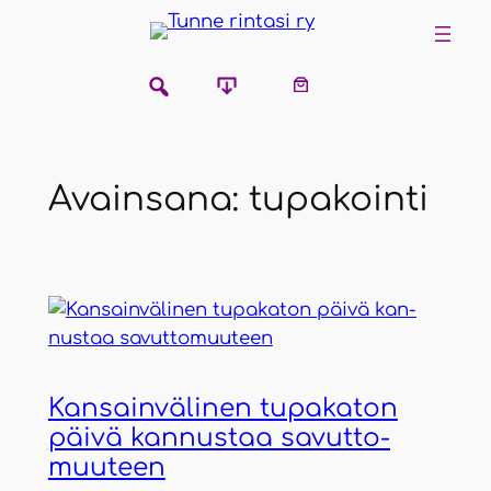
Siirry
sisältöön
Avainsana:
tupakointi
Kan­sain­vä­li­nen tupa­ka­ton
päi­vä kan­nus­taa savut­to­
muu­teen