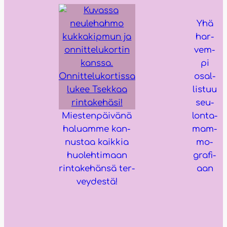
Yhä
har­
vem­
pi
osal­
lis­tuu
seu­
Mies­ten­päi­vä­nä
lon­ta­
haluam­me kan­
mam­
nus­taa kaik­kia
mo­
huo­leh­ti­maan
gra­fi­
rin­ta­ke­hän­sä ter­
aan
vey­des­tä!