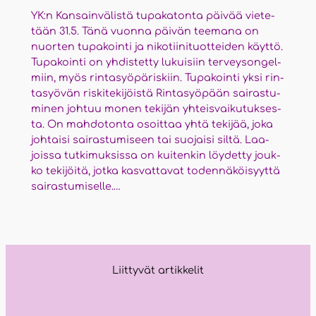
YK:n Kan­sain­vä­lis­tä tupa­ka­ton­ta päi­vää vie­te­
tään 31.5. Tänä vuon­na päi­vän tee­ma­na on
nuor­ten tupa­koin­ti ja niko­tii­ni­tuot­tei­den käyt­tö.
Tupa­koin­ti on yhdis­tet­ty lukui­siin ter­vey­son­gel­
miin, myös rin­ta­syö­pä­ris­kiin. Tupa­koin­ti yksi rin­
ta­syö­vän ris­ki­te­ki­jöis­tä Rin­ta­syö­pään sai­ras­tu­
mi­nen joh­tuu monen teki­jän yhteis­vai­ku­tuk­ses­
ta. On mah­do­ton­ta osoit­taa yhtä teki­jää, joka
joh­tai­si sai­ras­tu­mi­seen tai suo­jai­si sil­tä. Laa­
jois­sa tut­ki­muk­sis­sa on kui­ten­kin löy­det­ty jouk­
ko teki­jöi­tä, jot­ka kas­vat­ta­vat toden­nä­köi­syyt­tä
sai­ras­tu­mi­sel­le.…
Liittyvät artikkelit