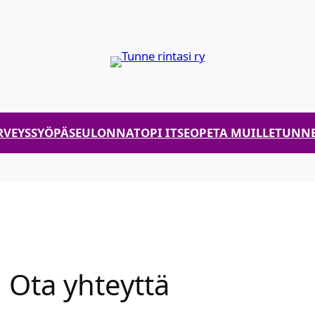
RVEYS
SYÖPÄSEULONNAT
OPI ITSE
OPETA MUILLE
TUNNE
Ota yhteyt­tä