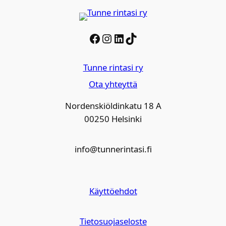
Facebook
Instagram
LinkedIn
TikTok
Tunne rintasi ry
Ota yhteyttä
Nordenskiöldinkatu 18 A
00250 Helsinki
info@tunnerintasi.fi
Käyttöehdot
Tietosuojaseloste