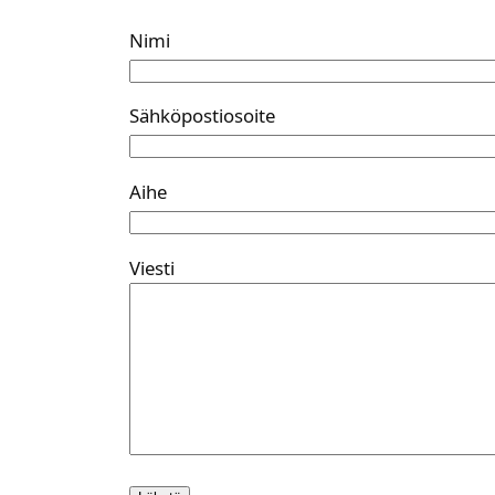
Nimi
Säh­kö­pos­tio­soi­te
Aihe
Vies­ti