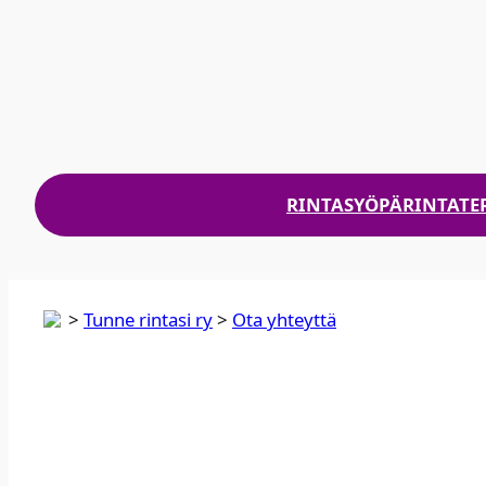
RINTASYÖPÄ
RINTATE
>
Tunne rintasi ry
>
Ota yhteyt­tä