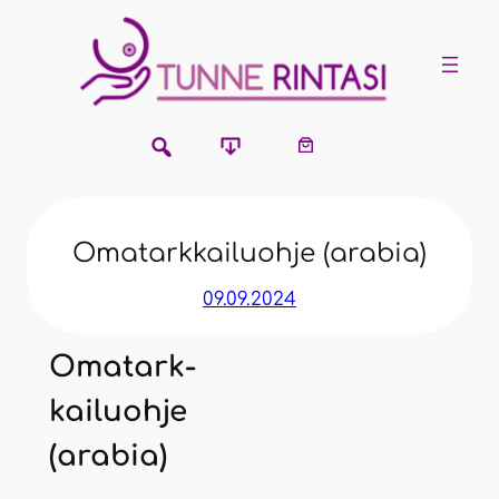
Siirry
sisältöön
Oma­tark­kai­luoh­je (ara­bia)
09.09.2024
Oma­tark­
kai­luoh­je
(ara­bia)