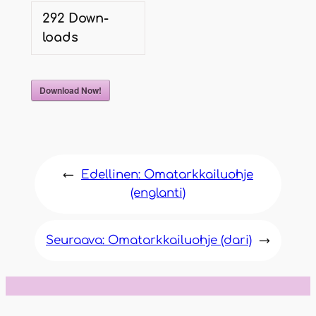
292
Down­
loads
Down­load Now!
←
Edellinen:
Oma­tark­kai­luoh­je
(englan­ti)
Seuraava:
Oma­tark­kai­luoh­je (dari)
→