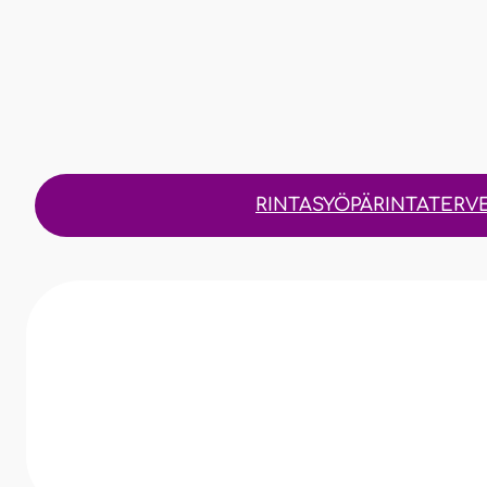
Siirry
sisältöön
RINTASYÖPÄ
RINTATERV