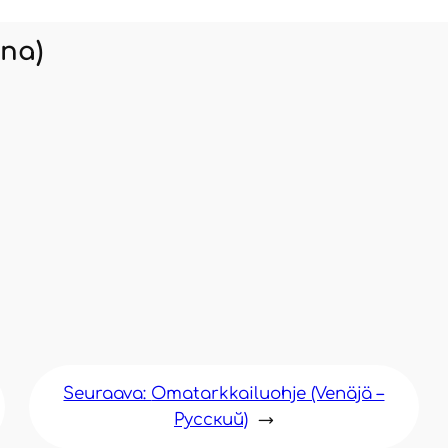
­na)
Seuraava:
Oma­tark­kai­luoh­je (Venä­jä –
Pусский)
→