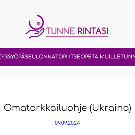
EYS
SYÖPÄSEULONNAT
OPI ITSE
OPETA MUILLE
TUNN
Oma­tark­kai­luoh­je (Ukrai­na)
09.09.2024