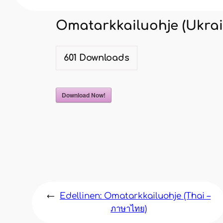
Oma­tark­kai­luoh­je (Ukrai
601
Down­loads
Down­load Now!
←
Edellinen:
Oma­tark­kai­luoh­je (Thai –
ภาษาไทย)