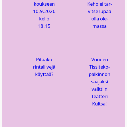
kouk­seen
Keho ei tar­
10.9.2026
vit­se lupaa
kel­lo
olla ole­
18.15
mas­sa
Pitää­kö
Vuo­den
rin­ta­lii­ve­jä
Tis­si­te­ko-
käyt­tää?
pal­kin­non
saa­jak­si
valit­tiin
Teat­te­ri
Kult­sa!