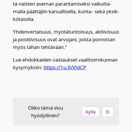
tä nais­ten ase­man paran­ta­mi­sek­si vai­kut­ta­
mal­la päät­tä­jiin kan­sal­li­sel­la, kun­ta– sekä yksik­
kö­ta­sol­la.
Yhden­ver­tai­suus, myö­tä­tun­toi­suus, aktii­vi­suus
ja posi­tii­vi­suus ovat arvo­ja­ni, jois­ta pon­nis­tan
myös tähän teh­tä­vään.”
Lue ehdok­kai­den vas­tauk­set vaa­li­toi­mi­kun­nan
kysy­myk­siin:
https://1u.fi/VJdCP
Oliko tämä sivu
Kyllä
Ei
hyödyllinen?