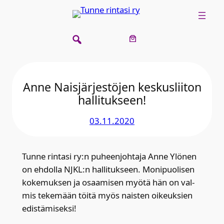
Siirry
sisältöön
Anne Nais­jär­jes­tö­jen kes­kus­lii­ton
hal­li­tuk­seen!
03.11.2020
Tun­ne rin­ta­si ry:n puheen­joh­ta­ja Anne Ylö­nen
on ehdol­la NJKL:n hal­li­tuk­seen. Moni­puo­li­sen
koke­muk­sen ja osaa­mi­sen myö­tä hän on val­
mis teke­mään töi­tä myös nais­ten oikeuk­sien
edis­tä­mi­sek­si!