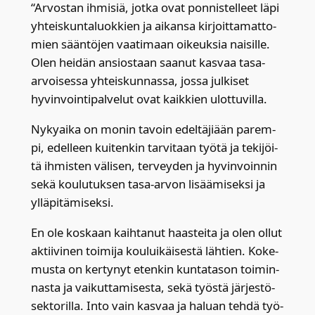
“Arvos­tan ihmi­siä, jot­ka ovat pon­nis­tel­leet läpi
yhteis­kun­ta­luok­kien ja aikan­sa kir­joit­ta­mat­to­
mien sään­tö­jen vaa­ti­maan oikeuk­sia nai­sil­le.
Olen hei­dän ansios­taan saa­nut kas­vaa tasa-
arvoi­ses­sa yhteis­kun­nas­sa, jos­sa jul­ki­set
hyvin­voin­ti­pal­ve­lut ovat kaik­kien ulot­tu­vil­la.
Nyky­ai­ka on monin tavoin edel­tä­ji­ään parem­
pi, edel­leen kui­ten­kin tar­vi­taan työ­tä ja teki­jöi­
tä ihmis­ten väli­sen, ter­vey­den ja hyvin­voin­nin
sekä kou­lu­tuk­sen tasa-arvon lisää­mi­sek­si ja
yllä­pi­tä­mi­sek­si.
En ole kos­kaan kaih­ta­nut haas­tei­ta ja olen ollut
aktii­vi­nen toi­mi­ja kou­lui­käi­ses­tä läh­tien. Koke­
mus­ta on ker­ty­nyt eten­kin kun­ta­ta­son toi­min­
nas­ta ja vai­kut­ta­mi­ses­ta, sekä työs­tä jär­jes­tö­
sek­to­ril­la. Into vain kas­vaa ja haluan teh­dä työ­