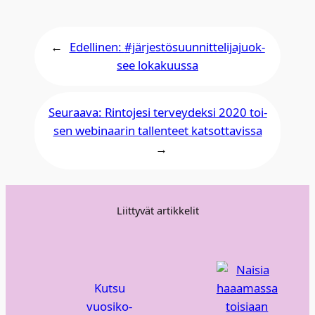
←
Edellinen:
#jär­jes­tö­suun­nit­te­li­ja­juok­
see loka­kuus­sa
Seuraava:
Rin­to­je­si ter­vey­dek­si 2020 toi­
sen webi­naa­rin tal­len­teet kat­sot­ta­vis­sa
→
Liittyvät artikkelit
Kut­su
vuo­si­ko­