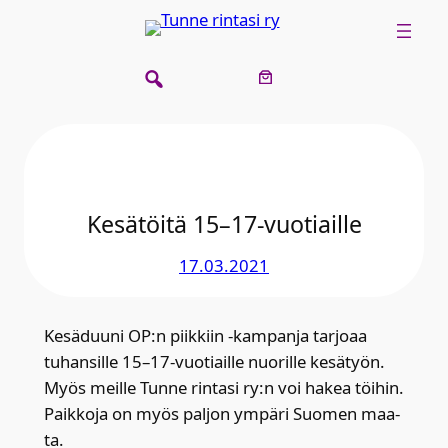
Siirry
sisältöön
Kesä­töi­tä 15–17-vuotiaille
17.03.2021
Kesä­duu­ni OP:n piik­kiin ‑kam­pan­ja tar­jo­aa
tuhan­sil­le 15–17-vuotiaille nuo­ril­le kesä­työn.
Myös meil­le Tun­ne rin­ta­si ry:n voi hakea töi­hin.
Paik­ko­ja on myös pal­jon ympä­ri Suo­men maa­
ta.