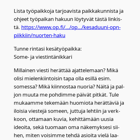
Lis­ta työ­paik­ko­ja tar­joa­vis­ta paik­ka­kun­nis­ta ja
ohjeet työ­pai­kan hakuun löy­ty­vät täs­tä lin­kis­
tä.
https://www.op.fi/…/op…/kesaduuni-opn-
piikkiin/nuorten-haku
Tun­ne rin­ta­si kesä­työ­paik­ka:
Some- ja vies­tin­tä­nik­ka­ri
Mil­lai­nen vies­ti herät­tää ajat­te­le­maan? Mikä
oli­si mie­len­kiin­toi­sin tapa olla esil­lä esim.
somes­sa? Mikä kiin­nos­taa nuo­ria? Näi­tä ja pal­
jon muu­ta me poh­dim­me päi­vät pit­kät. Tule
mukaam­me teke­mään huo­mio­ta herät­tä­viä ja
iloi­sia vies­te­jä someen, jut­tu­ja leh­tiin ja verk­
koon, otta­maan kuvia, kehit­tä­mään uusia
ideoi­ta, sekä tuo­maan oma näke­myk­se­si sii­
hen, miten voi­sim­me teh­dä asioi­ta vie­lä laa­