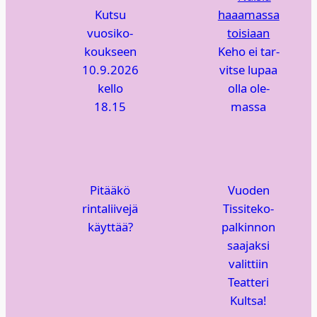
Kut­su
vuo­si­ko­
kouk­seen
Keho ei tar­
10.9.2026
vit­se lupaa
kel­lo
olla ole­
18.15
mas­sa
Pitää­kö
Vuo­den
rin­ta­lii­ve­jä
Tis­si­te­ko-
käyt­tää?
pal­kin­non
saa­jak­si
valit­tiin
Teat­te­ri
Kult­sa!