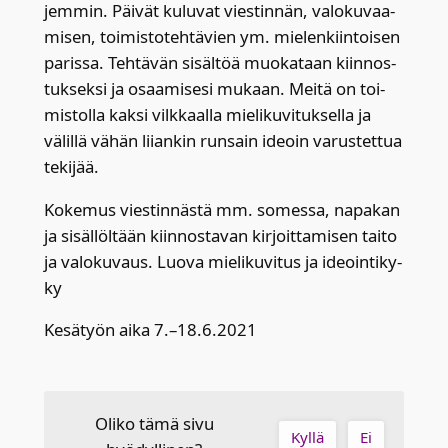
jem­min. Päi­vät kulu­vat vies­tin­nän, valo­ku­vaa­
mi­sen, toi­mis­to­teh­tä­vien ym. mie­len­kiin­toi­sen
paris­sa. Teh­tä­vän sisäl­töä muo­ka­taan kiin­nos­
tuk­sek­si ja osaa­mi­se­si mukaan. Mei­tä on toi­
mis­tol­la kak­si vilk­kaal­la mie­li­ku­vi­tuk­sel­la ja
välil­lä vähän lii­an­kin run­sain ideoin varus­tet­tua
teki­jää.
Koke­mus vies­tin­näs­tä mm. somes­sa, napa­kan
ja sisäl­löl­tään kiin­nos­ta­van kir­joit­ta­mi­sen tai­to
ja valo­ku­vaus. Luo­va mie­li­ku­vi­tus ja ideoin­ti­ky­
ky
Kesä­työn aika 7.–18.6.2021
Oliko tämä sivu
Kyllä
Ei