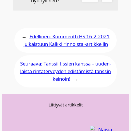
hyödyllinen?
←
Edellinen:
Kom­ment­ti HS 16.2.2021
jul­kais­tuun Kaik­ki rin­nois­ta ‑artik­ke­liin
Seuraava:
Tans­sii tis­sien kans­sa – uuden­
lais­ta rin­ta­ter­vey­den edis­tä­mis­tä tans­sin
kei­noin!
→
Liittyvät artikkelit