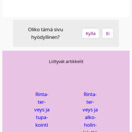
Oliko tämä sivu
Kyllä
Ei
hyödyllinen?
Liittyvät artikkelit
Rin­ta­
Rin­ta­
ter­
ter­
veys ja
veys ja
tupa­
alko­
koin­ti
ho­lin­