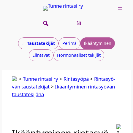
← Taustatekijät
Perimä
Ikääntyminen
Elintavat
Hormonaaliset tekijät
>
Tunne rintasi ry
>
Rin­ta­syö­pä
>
Rin­ta­syö­
vän taus­ta­te­ki­jät
>
Ikään­ty­mi­nen rin­ta­syö­vän
taus­ta­te­ki­jä­nä