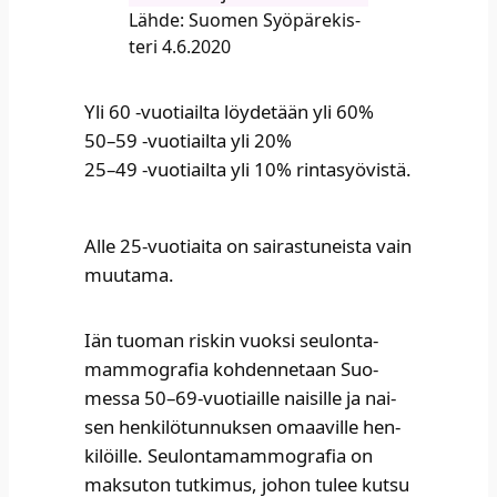
Läh­de: Suo­men Syö­pä­re­kis­
te­ri 4.6.2020
Yli 60 ‑vuo­tiail­ta löy­de­tään yli 60%
50–59 ‑vuo­tiail­ta yli 20%
25–49 ‑vuo­tiail­ta yli 10% rin­ta­syö­vis­tä.
Alle 25-vuo­tiai­ta on sai­ras­tu­neis­ta vain
muu­ta­ma.
Iän tuo­man ris­kin vuok­si seu­lon­ta­
mam­mo­gra­fia koh­den­ne­taan Suo­
mes­sa 50–69-vuotiaille nai­sil­le ja nai­
sen hen­ki­lö­tun­nuk­sen omaa­vil­le hen­
ki­löil­le. Seu­lon­ta­mam­mo­gra­fia on
mak­su­ton tut­ki­mus, johon tulee kut­su