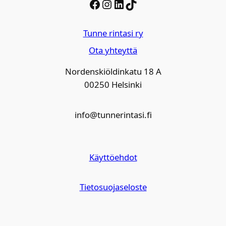
Facebook
Instagram
LinkedIn
TikTok
Tunne rintasi ry
Ota yhteyttä
Nordenskiöldinkatu 18 A
00250 Helsinki
info@tunnerintasi.fi
Käyttöehdot
Tietosuojaseloste