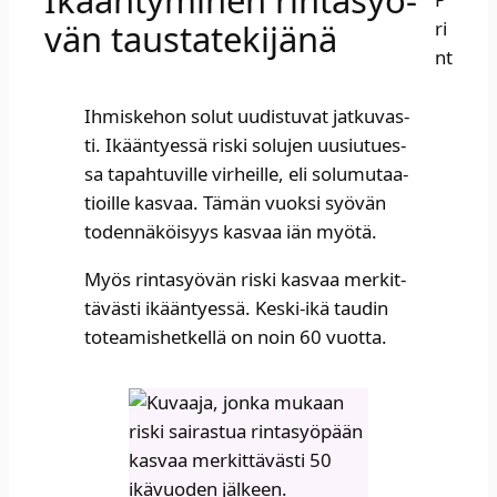
Ikään­ty­mi­nen rin­ta­syö­
vän taus­ta­te­ki­jä­nä
Ihmis­ke­hon solut uudis­tu­vat jat­ku­vas­
ti. Ikään­tyes­sä ris­ki solu­jen uusiu­tues­
sa tapah­tu­vil­le vir­heil­le, eli solu­mu­taa­
tioil­le kas­vaa. Tämän vuok­si syö­vän
toden­nä­köi­syys kas­vaa iän myö­tä.​
Myös rin­ta­syö­vän ris­ki kas­vaa mer­kit­
tä­väs­ti ikään­tyes­sä. Kes­ki-ikä tau­din
totea­mis­het­kel­lä on noin 60 vuot­ta. ​