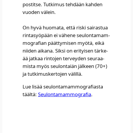
pos­tit­se. Tut­ki­mus teh­dään kah­den
vuo­den välein.
On hyvä huo­ma­ta, että ris­ki sai­ras­tua
rin­ta­syö­pään ei vähe­ne seu­lon­ta­mam­
mo­gra­fian päät­ty­mi­sen myö­tä, eikä
nii­den aika­na. Sik­si on eri­tyi­sen tär­ke­
ää jat­kaa rin­to­jen ter­vey­den seu­raa­
mis­ta myös seu­lon­taiän jäl­keen (70+)
ja tut­ki­mus­ker­to­jen välil­lä.
Lue lisää seu­lon­ta­mam­mo­gra­fias­ta
tääl­tä:
Seu­lon­ta­mam­mo­gra­fia
.