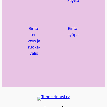
käyt­tö
Rin­ta­
Rin­ta­
ter­
syö­pä
veys ja
ruo­ka­
va­lio