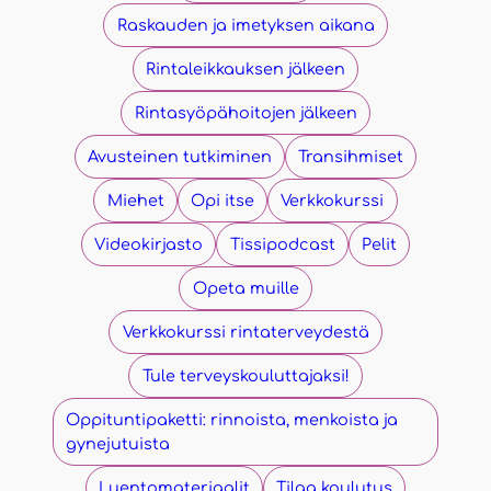
Raskauden ja imetyksen aikana
Rintaleikkauksen jälkeen
Rintasyöpähoitojen jälkeen
Avusteinen tutkiminen
Transihmiset
Miehet
Opi itse
Verkkokurssi
Videokirjasto
Tissipodcast
Pelit
Opeta muille
Verkkokurssi rintaterveydestä
Tule terveyskouluttajaksi!
Oppituntipaketti: rinnoista, menkoista ja
gynejutuista​
Luentomateriaalit​
Tilaa koulutus