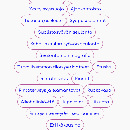
Yksityisyyssuoja
Ajankohtaista
Tietosuojaseloste
Syöpäseulonnat
Suolistosyövän seulonta
Kohdunkaulan syövän seulonta
Seulontamammografia
Turvallisemman tilan periaatteet
Etusivu
Rintaterveys
Rinnat
Rintaterveys ja elämäntavat
Ruokavalio
Alkoholinkäyttö
Tupakointi
Liikunta
Rintojen terveyden seuraaminen
Eri ikäkausina