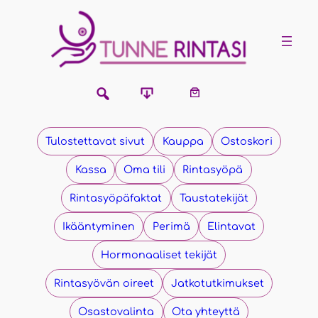
Siirry
sisältöön
Tulostettavat sivut
Kauppa
Ostoskori
Kassa
Oma tili
Rintasyöpä
Rintasyöpäfaktat
Taustatekijät
Ikääntyminen
Perimä
Elintavat
Hormonaaliset tekijät
Rintasyövän oireet
Jatkotutkimukset
Osastovalinta
Ota yhteyttä