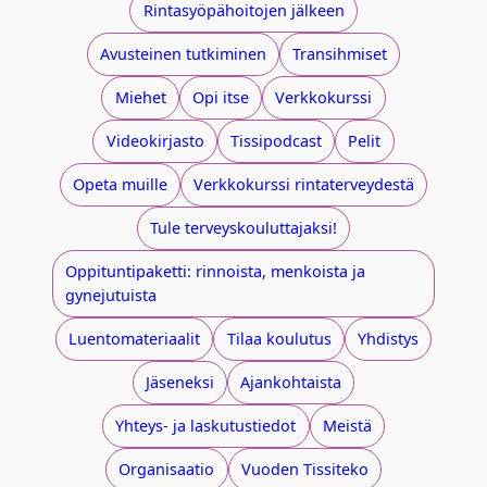
Rintasyöpähoitojen jälkeen
Avusteinen tutkiminen
Transihmiset
Miehet
Opi itse
Verkkokurssi
Videokirjasto
Tissipodcast
Pelit
Opeta muille
Verkkokurssi rintaterveydestä
Tule terveyskouluttajaksi!
Oppituntipaketti: rinnoista, menkoista ja
gynejutuista​
Luentomateriaalit​
Tilaa koulutus
Yhdistys
Jäseneksi
Ajankohtaista
Yhteys- ja laskutustiedot​
Meistä
Organisaatio
Vuoden Tissiteko