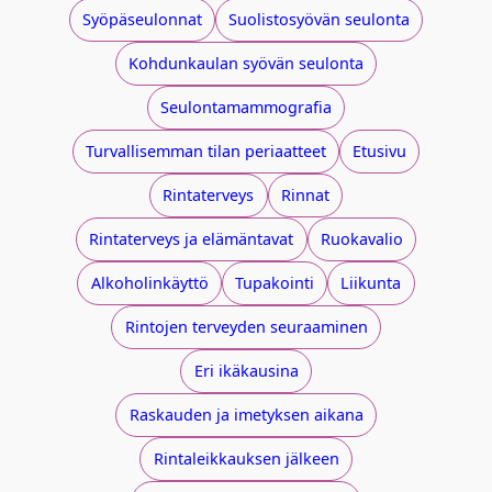
Syöpäseulonnat
Suolistosyövän seulonta
Kohdunkaulan syövän seulonta
Seulontamammografia
Turvallisemman tilan periaatteet
Etusivu
Rintaterveys
Rinnat
Rintaterveys ja elämäntavat
Ruokavalio
Alkoholinkäyttö
Tupakointi
Liikunta
Rintojen terveyden seuraaminen
Eri ikäkausina
Raskauden ja imetyksen aikana
Rintaleikkauksen jälkeen