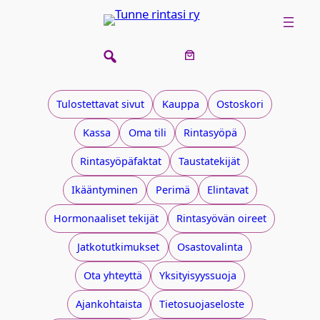
Siirry
sisältöön
Tulostettavat sivut
Kauppa
Ostoskori
Kassa
Oma tili
Rintasyöpä
Rintasyöpäfaktat
Taustatekijät
Ikääntyminen
Perimä
Elintavat
Hormonaaliset tekijät
Rintasyövän oireet
Jatkotutkimukset
Osastovalinta
Ota yhteyttä
Yksityisyyssuoja
Ajankohtaista
Tietosuojaseloste