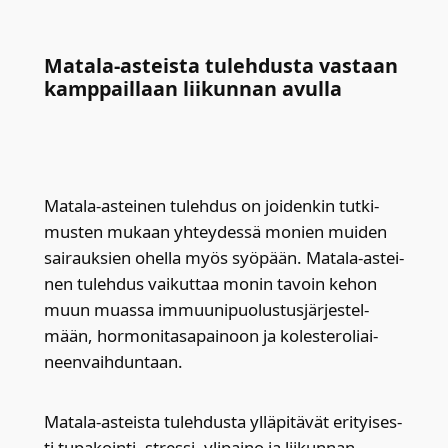
Mata­la-asteis­ta tuleh­dus­ta vas­taan
kamp­pail­laan lii­kun­nan avul­la
Mata­la-astei­nen tuleh­dus on joi­den­kin tut­ki­
mus­ten mukaan yhtey­des­sä monien mui­den
sai­rauk­sien ohel­la myös syö­pään. Mata­la-astei­
nen tuleh­dus vai­kut­taa monin tavoin kehon
muun muas­sa immuu­ni­puo­lus­tus­jär­jes­tel­
mään, hor­mo­ni­ta­sa­pai­noon ja koles­te­ro­liai­
neen­vaih­dun­taan.
Mata­la-asteis­ta tuleh­dus­ta yllä­pi­tä­vät eri­tyi­ses­
ti tupa­koin­ti, stres­si, yli­pai­no ja lii­kun­nan