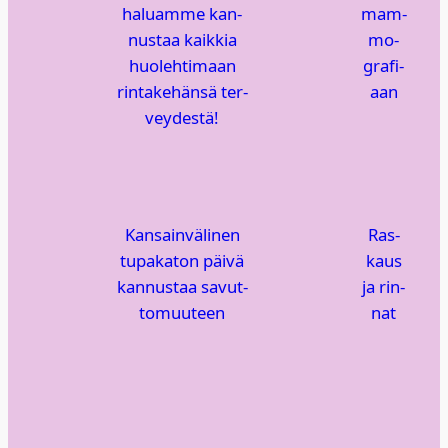
haluam­me kan­
mam­
nus­taa kaik­kia
mo­
huo­leh­ti­maan
gra­fi­
rin­ta­ke­hän­sä ter­
aan
vey­des­tä!
Kan­sain­vä­li­nen
Ras­
tupa­ka­ton päi­vä
kaus
kan­nus­taa savut­
ja rin­
to­muu­teen
nat