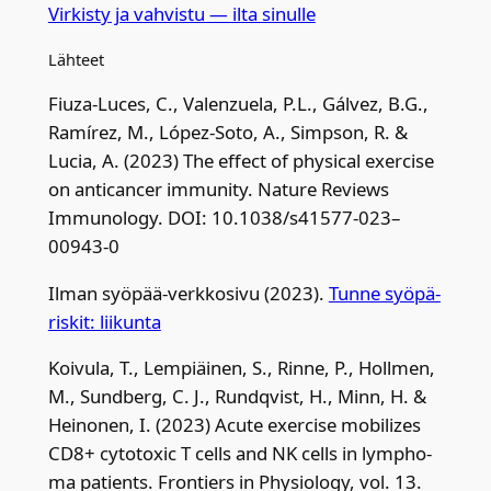
Vir­kis­ty ja vah­vis­tu — ilta sinul­le
Läh­teet
Fiuza-Luces, C., Valenzue­la, P.L., Gál­vez, B.G.,
Ramí­rez, M., López-Soto, A., Simp­son, R. &
Lucia, A. (2023) The effect of phy­sical exerci­se
on anticancer immu­ni­ty. Natu­re Reviews
Immu­no­lo­gy. DOI: 10.1038/s41577-023–
00943‑0
Ilman syö­pää-verk­ko­si­vu (2023).
Tun­ne syö­pä­
ris­kit: lii­kun­ta
Koi­vu­la, T., Lem­piäi­nen, S., Rin­ne, P., Holl­men,
M., Sund­berg, C. J., Rund­qvist, H., Minn, H. &
Hei­no­nen, I. (2023) Acu­te exerci­se mobi­lizes
CD8+ cyto­toxic T cells and NK cells in lymp­ho­
ma patients. Fron­tiers in Phy­sio­lo­gy, vol. 13.