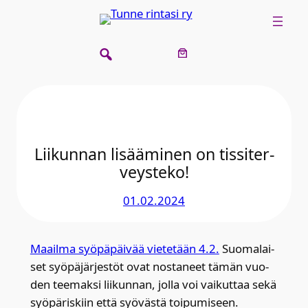
Siirry
sisältöön
Lii­kun­nan lisää­mi­nen on tis­si­ter­
veys­te­ko!
01.02.2024
Maa­il­ma syö­pä­päi­vää vie­te­tään 4.2.
Suo­ma­lai­
set syö­pä­jär­jes­töt ovat nos­ta­neet tämän vuo­
den tee­mak­si lii­kun­nan, jol­la voi vai­kut­taa sekä
syö­pä­ris­kiin että syö­väs­tä toi­pu­mi­seen.