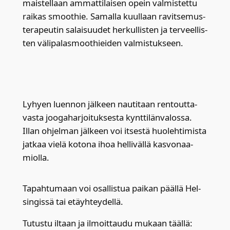
mais­tel­laan ammat­ti­lai­sen opein val­mis­tet­tu
rai­kas smoot­hie. Samal­la kuul­laan ravit­se­mus­
te­ra­peu­tin salai­suu­det her­kul­lis­ten ja ter­veel­lis­
ten väli­pa­las­moot­hiei­den val­mis­tuk­seen.
Lyhyen luen­non jäl­keen nau­ti­taan ren­tout­ta­
vas­ta joo­ga­har­joi­tuk­ses­ta kynt­ti­län­va­los­sa.
Illan ohjel­man jäl­keen voi itses­tä huo­leh­ti­mis­ta
jat­kaa vie­lä koto­na ihoa hel­li­väl­lä kas­vo­naa­
miol­la.
Tapah­tu­maan voi osal­lis­tua pai­kan pääl­lä Hel­
sin­gis­sä tai etäyh­tey­del­lä.
Tutus­tu iltaan ja ilmoit­tau­du mukaan tääl­lä: