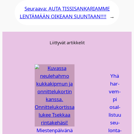
Seuraava:
AUTA TIS­SI­SAN­KA­RIAM­ME
LEN­TÄ­MÄÄN OIKE­AAN SUUN­TAAN!!!!
→
Liittyvät artikkelit
Yhä
har­
vem­
pi
osal­
lis­tuu
seu­
Mies­ten­päi­vä­nä
lon­ta­