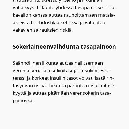
vähäi­syys. Lii­kun­ta yhdes­sä tasa­pai­noi­sen ruo­
ka­va­lion kans­sa aut­taa rau­hoit­ta­maan mata­la-
asteis­ta tuleh­dus­ti­laa kehos­sa ja vähen­tää
vaka­vien sai­rauk­sien ris­kiä.
Soke­riai­neen­vaih­dun­ta tasa­pai­noon
Sään­nöl­li­nen lii­kun­ta aut­taa hal­lit­se­maan
veren­so­ke­ria ja insu­lii­ni­ta­so­ja. Insu­lii­ni­re­sis­
tens­si ja kor­keat insu­lii­ni­ta­sot voi­vat lisä­tä rin­
ta­syö­vän ris­kiä. Lii­kun­ta paran­taa insu­lii­ni­herk­
kyyt­tä ja aut­taa pitä­mään veren­so­ke­rin tasa­
pai­nos­sa.