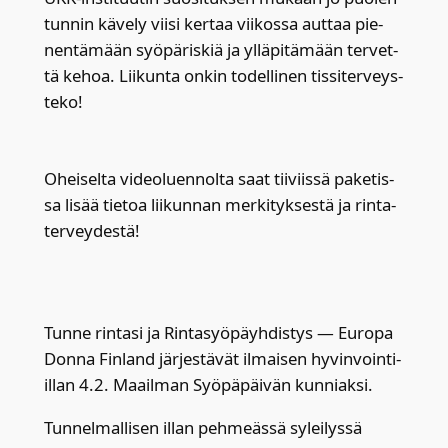
tun­nin käve­ly vii­si ker­taa vii­kos­sa aut­taa pie­
nen­tä­mään syö­pä­ris­kiä ja yllä­pi­tä­mään ter­vet­
tä kehoa. Lii­kun­ta onkin todel­li­nen tis­si­ter­veys­
te­ko!
Ohei­sel­ta video­luen­nol­ta saat tii­viis­sä pake­tis­
sa lisää tie­toa lii­kun­nan mer­ki­tyk­ses­tä ja rin­ta­
ter­vey­des­tä!
Tun­ne rin­ta­si ja Rin­ta­syö­päyh­dis­tys — Euro­pa
Don­na Fin­land jär­jes­tä­vät ilmai­sen hyvin­voin­ti-
illan 4.2. Maa­il­man Syö­pä­päi­vän kun­niak­si.
Tun­nel­mal­li­sen illan peh­meäs­sä sylei­lys­sä