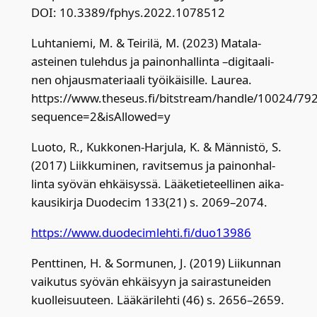
DOI: 10.3389/fphys.2022.1078512
Luh­ta­nie­mi, M. & Tei­ri­lä, M. (2023) Mata­la-
astei­nen tuleh­dus ja pai­non­hal­lin­ta –digi­taa­li­
nen ohjaus­ma­te­ri­aa­li työi­käi­sil­le. Lau­rea.
https://www.theseus.fi/bitstream/handle/10024/792
sequence=2&isAllowed=y
Luo­to, R., Kuk­ko­nen-Har­ju­la, K. & Män­nis­tö, S.
(2017) Liik­ku­mi­nen, ravit­se­mus ja pai­non­hal­
lin­ta syö­vän ehkäi­sys­sä. Lää­ke­tie­teel­li­nen aika­
kausi­kir­ja Duo­decim 133(21) s. 2069–2074.
https://www.duodecimlehti.fi/duo13986
Pent­ti­nen, H. & Sor­mu­nen, J. (2019) Lii­kun­nan
vai­ku­tus syö­vän ehkäi­syyn ja sai­ras­tu­nei­den
kuol­lei­suu­teen. Lää­kä­ri­leh­ti (46) s. 2656–2659.