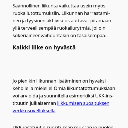
Sään­nöl­li­nen lii­kun­ta vai­kut­taa usein myös
ruo­kai­lu­tot­tu­muk­siin. Lii­kun­nan har­ras­ta­mi­
nen ja fyy­si­nen aktii­vi­suus aut­ta­vat pitä­mään
yllä ter­veel­li­sem­pää ruo­kai­lu­ryt­miä, jol­loin
soke­riai­neen­vaih­dun­ta­kin on tasai­sem­paa.
Kaik­ki lii­ke on hyväs­tä
Jo pie­ni­kin lii­kun­nan lisää­mi­nen on hyväk­si
kehol­le ja mie­lel­le!
Omia lii­kun­ta­tot­tu­muk­si­aan
voi arvioi­da ja suun­ni­tel­la esi­mer­kik­si UKK-ins­
ti­tuu­tin jul­kai­se­man
liik­ku­mi­sen suo­si­tuk­sen
verk­ko­so­vel­luk­sel­la
.
UKK-ins­ti­tuu­tin suo­si­tuk­sen mukaan jo puo­len