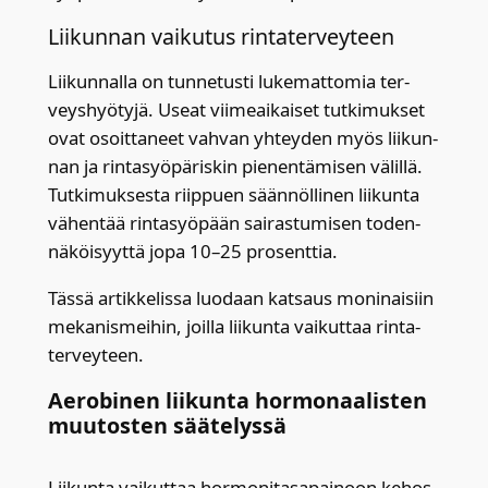
Lii­kun­nan vai­ku­tus rin­ta­ter­vey­teen
Lii­kun­nal­la on tun­ne­tus­ti luke­mat­to­mia ter­
veys­hyö­ty­jä. Useat vii­me­ai­kai­set tut­ki­muk­set
ovat osoit­ta­neet vah­van yhtey­den myös lii­kun­
nan ja rin­ta­syö­pä­ris­kin pie­nen­tä­mi­sen välil­lä.
Tut­ki­muk­ses­ta riip­puen sään­nöl­li­nen lii­kun­ta
vähen­tää rin­ta­syö­pään sai­ras­tu­mi­sen toden­
nä­köi­syyt­tä jopa 10–25 pro­sent­tia.
Täs­sä artik­ke­lis­sa luo­daan kat­saus moni­nai­siin
meka­nis­mei­hin, joil­la lii­kun­ta vai­kut­taa rin­ta­
ter­vey­teen.
Aero­bi­nen lii­kun­ta hor­mo­naa­lis­ten
muu­tos­ten sää­te­lys­sä
Lii­kun­ta vai­kut­taa hor­mo­ni­ta­sa­pai­noon kehos­