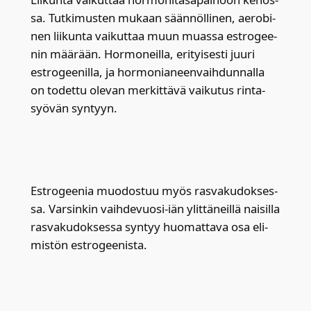
sa. Tut­ki­mus­ten mukaan sään­nöl­li­nen, aero­bi­
nen lii­kun­ta vai­kut­taa muun muas­sa estro­gee­
nin mää­rään. Hor­mo­neil­la, eri­tyi­ses­ti juu­ri
estro­gee­nil­la, ja hor­mo­nia­neen­vaih­dun­nal­la
on todet­tu ole­van mer­kit­tä­vä vai­ku­tus rin­ta­
syö­vän syn­tyyn.
Estro­gee­nia muo­dos­tuu myös ras­va­ku­dok­ses­
sa. Var­sin­kin vaih­de­vuo­si-iän ylit­tä­neil­lä nai­sil­la
ras­va­ku­dok­ses­sa syn­tyy huo­mat­ta­va osa eli­
mis­tön estro­gee­nis­ta.