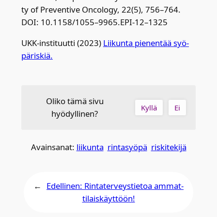
ty of Pre­ven­ti­ve Onco­lo­gy, 22(5), 756–764.
DOI: 10.1158/1055–9965.EPI-12–1325
UKK-ins­ti­tuut­ti (2023)
Lii­kun­ta pie­nen­tää syö­
pä­ris­kiä.
Oliko tämä sivu
Kyllä
Ei
hyödyllinen?
Avainsanat:
liikunta
rintasyöpä
riskitekijä
←
Edellinen:
Rin­ta­ter­veys­tie­toa ammat­
ti­lais­käyt­töön!