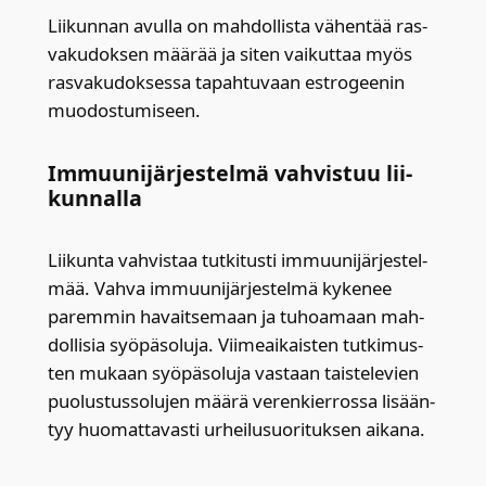
Lii­kun­nan avul­la on mah­dol­lis­ta vähen­tää ras­
va­ku­dok­sen mää­rää ja siten vai­kut­taa myös
ras­va­ku­dok­ses­sa tapah­tu­vaan estro­gee­nin
muo­dos­tu­mi­seen.
Immuu­ni­jär­jes­tel­mä vah­vis­tuu lii­
kun­nal­la
Lii­kun­ta vah­vis­taa tut­ki­tus­ti immuu­ni­jär­jes­tel­
mää. Vah­va immuu­ni­jär­jes­tel­mä kyke­nee
parem­min havait­se­maan ja tuhoa­maan mah­
dol­li­sia syö­pä­so­lu­ja. Vii­me­ai­kais­ten tut­ki­mus­
ten mukaan syö­pä­so­lu­ja vas­taan tais­te­le­vien
puo­lus­tus­so­lu­jen mää­rä veren­kier­ros­sa lisään­
tyy huo­mat­ta­vas­ti urhei­lusuo­ri­tuk­sen aika­na.